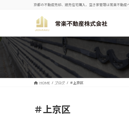
コ
ナ
京都の不動産売却、建売住宅購入、空き家管理は常楽不動産
ン
ビ
テ
ゲ
ン
ー
ツ
シ
へ
ョ
ス
ン
キ
に
ッ
移
プ
動
HOME
ブログ
＃上京区
＃上京区