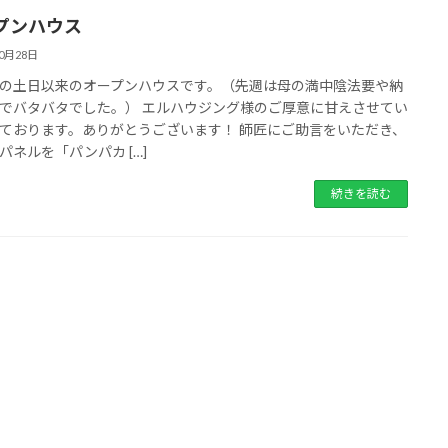
プンハウス
10月28日
の土日以来のオープンハウスです。（先週は母の満中陰法要や納
でバタバタでした。） エルハウジング様のご厚意に甘えさせてい
ております。ありがとうございます！ 師匠にご助言をいただき、
パネルを「パンパカ […]
続きを読む