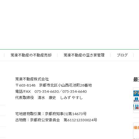
常楽不動産の不動産売却
常楽不動産の空き家管理
ブログ
最
常楽不動産株式会社
〒603-8148 京都市北区小山西花池町28番地
電話/FAX 075-354-6630／075-354-6640
代表取締役 清水 康史 しみず やすし
宅地建物取引業：京都府知事(1)第14673号
古物商：京都府公安委員会 第611212330024号